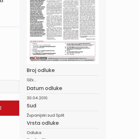
ti
Broj odluke
Gžx...
Datum odluke
30.04.2010.
Sud
Županijski sud Split
Vrsta odluke
Odluka