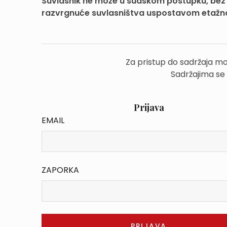
Suvlasnik ne može u sudskom postupku, bez s
razvrgnuće suvlasništva uspostavom etažnog 
Za pristup do sadržaja mo
Sadržajima se
Prijava
EMAIL
ZAPORKA