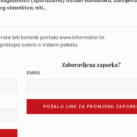
uglasnosti (sporazuma) ostalih suvlasnika, zahtijeva
vlasništva, niti...
rate biti korisnik portala www.informator.hr.
 pristupa ovisno o Vašem paketu.
Zaboravljena zaporka?
EMAIL