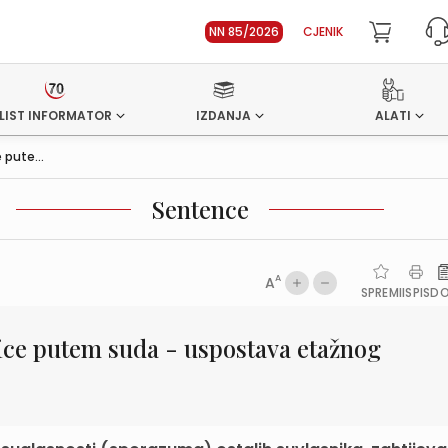
NN 85/2026
CJENIK
LIST INFORMATOR
IZDANJA
ALATI
pute...
Sentence
A
A
SPREMI
ISPIS
D
ice putem suda - uspostava etažnog