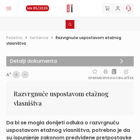
NN 85/2026
Početna
>
Sentence
>
Razvrgnuće uspostavom etažnog
vlasništva
Detalji dokumenta
A
A
SPREMI
ISPIS
DOC
BILJEŠKE
Razvrgnuće uspostavom etažnog
vlasništva
Da bi se mogla donijeti odluka o razvrgnuću
uspostavom etažnog vlasništva, potrebno je da
su ispunjenje zakonom predviđene pretpostavke