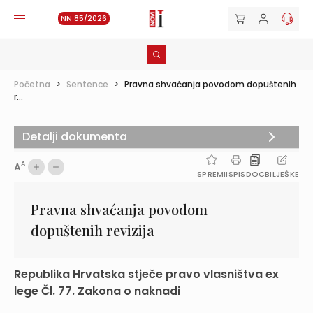
NN 85/2026
Početna
>
Sentence
>
Pravna shvaćanja povodom dopuštenih
r...
Detalji dokumenta
A
A
SPREMI
ISPIS
DOC
BILJEŠKE
Pravna shvaćanja povodom
dopuštenih revizija
Republika Hrvatska stječe pravo vlasništva ex
lege Čl. 77. Zakona o naknadi