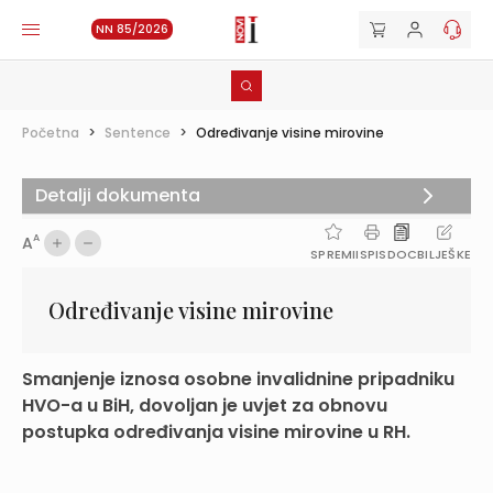
NN 85/2026
Početna
>
Sentence
>
Određivanje visine mirovine
Detalji dokumenta
A
A
SPREMI
ISPIS
DOC
BILJEŠKE
Određivanje visine mirovine
Smanjenje iznosa osobne invalidnine pripadniku
HVO-a u BiH, dovoljan je uvjet za obnovu
postupka određivanja visine mirovine u RH.