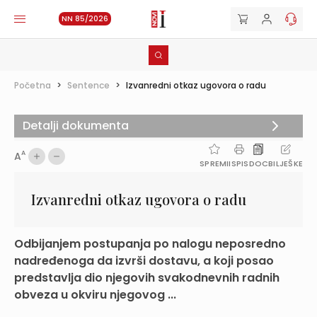
NN 85/2026
Početna
>
Sentence
>
Izvanredni otkaz ugovora o radu
Detalji dokumenta
A
A
SPREMI
ISPIS
DOC
BILJEŠKE
Izvanredni otkaz ugovora o radu
Odbijanjem postupanja po nalogu neposredno
nadređenoga da izvrši dostavu, a koji posao
predstavlja dio njegovih svakodnevnih radnih
obveza u okviru njegovog ...