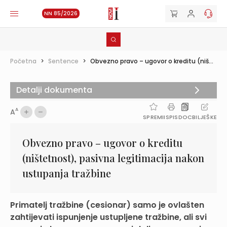
NN 85/2026
Početna
>
Sentence
>
Obvezno pravo – ugovor o kreditu (niš...
Detalji dokumenta
A
A
SPREMI
ISPIS
DOC
BILJEŠKE
Obvezno pravo – ugovor o kreditu
(ništetnost), pasivna legitimacija nakon
ustupanja tražbine
Primatelj tražbine (cesionar) samo je ovlašten
zahtijevati ispunjenje ustupljene tražbine, ali svi