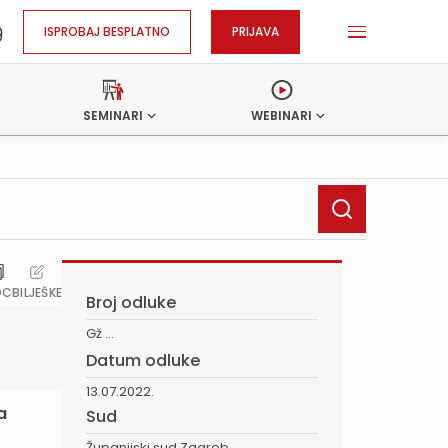
ISPROBAJ BESPLATNO
PRIJAVA
SEMINARI
WEBINARI
OC
BILJEŠKE
Broj odluke
Gž ...
Datum odluke
13.07.2022.
a
Sud
Županijski sud Zagreb