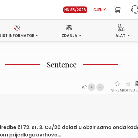
NN 85/2026
CJENIK
LIST INFORMATOR
IZDANJA
ALATI
Sentence
A
A
SPREMI
ISPIS
D
dbe čl 72. st. 3. OZ/20 dolazi u obzir samo onda kad
m prijedlogu ovrhovo...