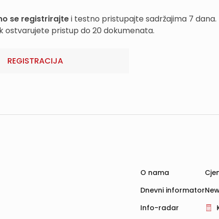
o se registrirajte
i testno pristupajte sadržajima 7 dana.
k ostvarujete pristup do 20 dokumenata.
REGISTRACIJA
O nama
Cjen
Dnevni informator
New
Info-radar