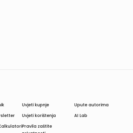
ik
Uvjeti kupnje
Upute autorima
sletter
Uvjeti korištenja
AI Lab
Kalkulatori
Pravila zaštite