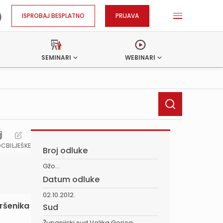
ISPROBAJ BESPLATNO
PRIJAVA
SEMINARI
WEBINARI
OC
BILJEŠKE
Broj odluke
Gžo...
Datum odluke
02.10.2012.
vršenika
Sud
Županijski sud Velika Gorica