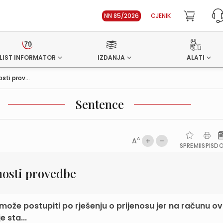
NN 85/2026
CJENIK
LIST INFORMATOR
IZDANJA
ALATI
i prov...
Sentence
A
A
SPREMI
ISPIS
D
osti provedbe
 može postupiti po rješenju o prijenosu jer na računu o
 sta...