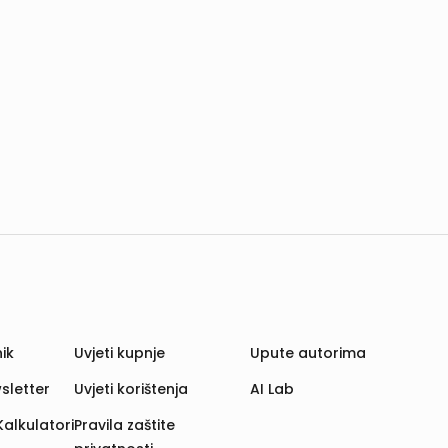
ik
Uvjeti kupnje
Upute autorima
sletter
Uvjeti korištenja
AI Lab
Kalkulatori
Pravila zaštite