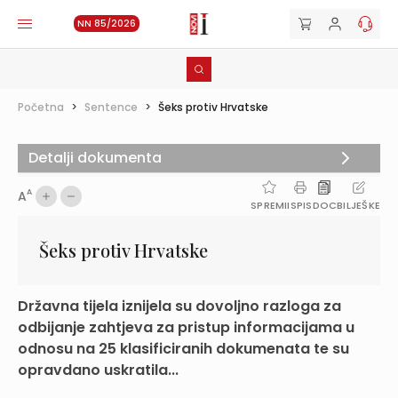
NN 85/2026
Početna
>
Sentence
>
Šeks protiv Hrvatske
Detalji dokumenta
A
A
SPREMI
ISPIS
DOC
BILJEŠKE
Šeks protiv Hrvatske
Državna tijela iznijela su dovoljno razloga za
odbijanje zahtjeva za pristup informacijama u
odnosu na 25 klasificiranih dokumenata te su
opravdano uskratila...