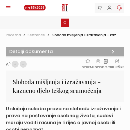
NN 85/2026
Početna
>
Sentence
>
Sloboda mišljenja i izražavanja – kaz...
Detalji dokumenta
A
A
SPREMI
ISPIS
DOC
BILJEŠKE
Sloboda mišljenja i izražavanja –
kazneno djelo teškog sramoćenja
U slučaju sukoba prava na slobodu izražavanja i
prava na poštovanje osobnog života, sudovi
moraju voditi računa je li riječ o javnoj osobi ili
osobi nepoznat...