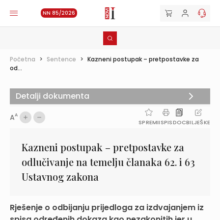
NN 85/2026
Početna
>
Sentence
>
Kazneni postupak – pretpostavke za
od...
Detalji dokumenta
A
A
SPREMI
ISPIS
DOC
BILJEŠKE
Kazneni postupak – pretpostavke za
odlučivanje na temelju članaka 62. i 63
Ustavnog zakona
Rješenje o odbijanju prijedloga za izdvajanjem iz
spisa određenih dokaza kao nezakonitih jer u