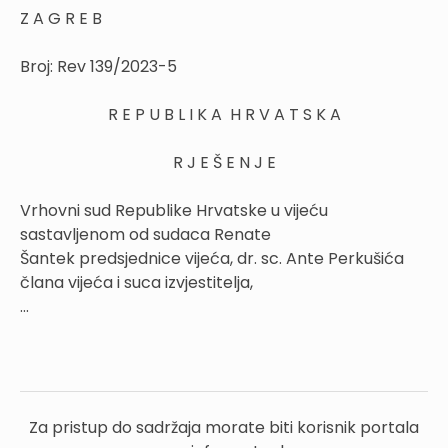
Z A G R E B
Broj: Rev 139/2023-5
R E P U B L I K A H R V A T S K A
R J E Š E N J E
Vrhovni sud Republike Hrvatske u vijeću
sastavljenom od sudaca Renate
Šantek predsjednice vijeća, dr. sc. Ante Perkušića
člana vijeća i suca izvjestitelja,
...
Za pristup do sadržaja morate biti korisnik portala