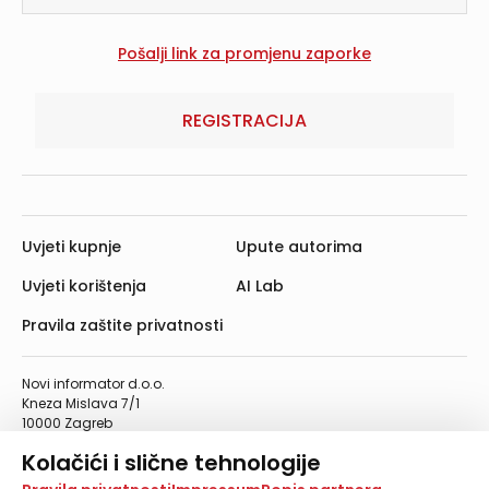
REGISTRACIJA
Uvjeti kupnje
Upute autorima
Uvjeti korištenja
AI Lab
Pravila zaštite privatnosti
Novi informator d.o.o.
Kneza Mislava 7/1
10000 Zagreb
Telefon: 01/4555-454
Kolačići i slične tehnologije
Telefaks: 01/4612-553
info@informator.hr
Na našoj web stranici koristimo kolačiće i slične