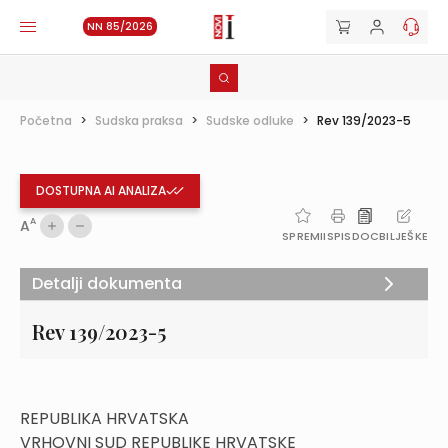
NN 85/2026
Početna
>
Sudska praksa
>
Sudske odluke
>
Rev 139/2023-5
DOSTUPNA AI ANALIZA
A
A
SPREMI
ISPIS
DOC
BILJEŠKE
Detalji dokumenta
Rev 139/2023-5
REPUBLIKA HRVATSKA
VRHOVNI SUD REPUBLIKE HRVATSKE