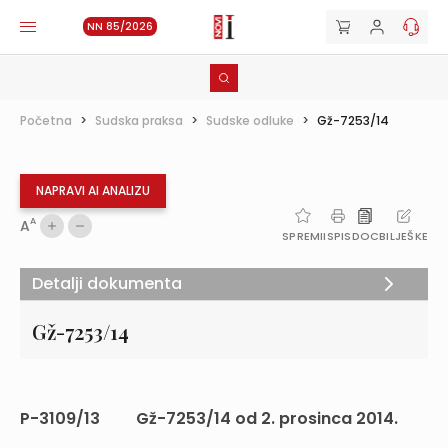
NN 85/2026
Početna
>
Sudska praksa
>
Sudske odluke
>
Gž-7253/14
NAPRAVI AI ANALIZU
A
A
SPREMI
ISPIS
DOC
BILJEŠKE
Detalji dokumenta
Gž-7253/14
P-3109/13 Gž-7253/14 od 2. prosinca 2014.