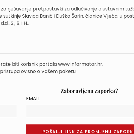
 za rješavanje pretpostavki za odlučivanje o ustavnim tu
e sutkinje Slavica Banić i Duška Šarin, članice Vijeća, u po
, S., B. i H.,...
rate biti korisnik portala www.informator.hr.
 pristupa ovisno o Vašem paketu.
Zaboravljena zaporka?
EMAIL