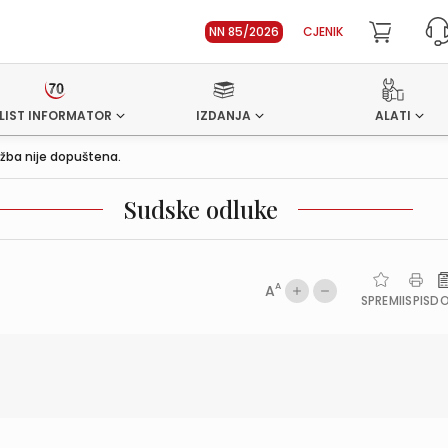
NN 85/2026
CJENIK
LIST INFORMATOR
IZDANJA
ALATI
žba nije dopuštena.
Sudske odluke
A
A
SPREMI
ISPIS
D