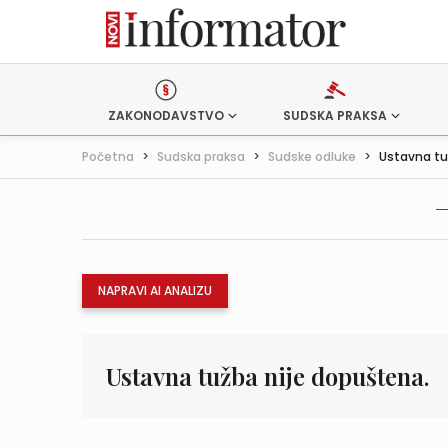
ZAKONODAVSTVO
SUDSKA PRAKSA
Početna
>
Sudska praksa
>
Sudske odluke
>
Ustavna tu
NAPRAVI AI ANALIZU
Ustavna tužba nije dopuštena.