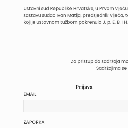
Ustavni sud Republike Hrvatske, u Prvom vijeću
sastavu sudac Ivan Matija, predsjednik Vijeća, t
koji je ustavnom tužbom pokrenulo J. p. E. B. i H. d.d.
Za pristup do sadržaja mo
Sadržajima se
Prijava
EMAIL
ZAPORKA