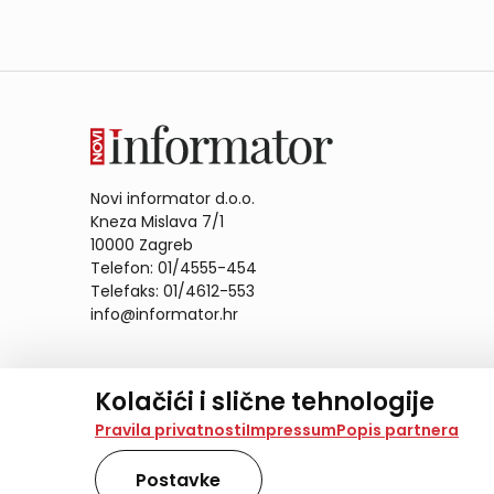
Novi informator d.o.o.
Kneza Mislava 7/1
10000 Zagreb
Telefon: 01/4555-454
Telefaks: 01/4612-553
info@informator.hr
PRATITE NAS:
Kolačići i slične tehnologije
Na našoj web stranici koristimo kolačiće i slične te
Pravila privatnosti
Impressum
Popis partnera
analiziramo promet na stranici te prikazujemo sadržaje
također koriste ove tehnologije.
Postavke
Odabirom opcije „Samo nužno“ prihvaćate samo one ko