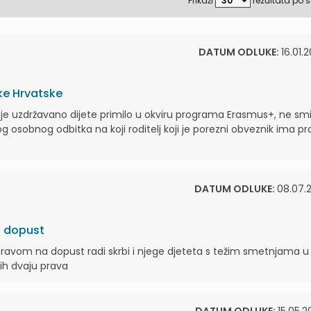
Prikaži
rezultata po s
DATUM ODLUKE:
16.01.
ike Hrvatske
je uzdržavano dijete primilo u okviru programa Erasmus+, ne smi
g osobnog odbitka na koji roditelj koji je porezni obveznik ima p
DATUM ODLUKE:
08.07.2
ki dopust
 pravom na dopust radi skrbi i njege djeteta s težim smetnjama u
tih dvaju prava