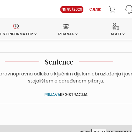
NN 85/2026
CJENIK
LIST INFORMATOR
IZDANJA
ALATI
Sentence
upravnopravna odluka s ključnim dijelom obrazloženja i ja
stajalištem o određenom pitanju.
PRIJAVA
REGISTRACIJA