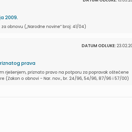
DATUM ODLUKE:
15.05.2
ja 2009.
 za obnovu („Narodne novine“ broj: 41/04)
DATUM ODLUKE:
23.02.2
priznatog prava
ćnim rješenjem, priznato pravo na potporu za popravak oštećene
re (Zakon o obnovi - Nar. nov., br. 24/96, 54/96, 87/96 i 57/00)