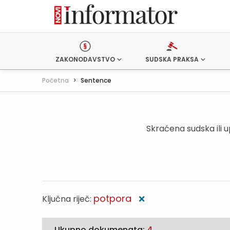
ZAKONODAVSTVO
SUDSKA PRAKSA
Početna
>
Sentence
Skraćena sudska ili 
potpora
Ključna riječ:
❌
Ukupno dokumenata:
4