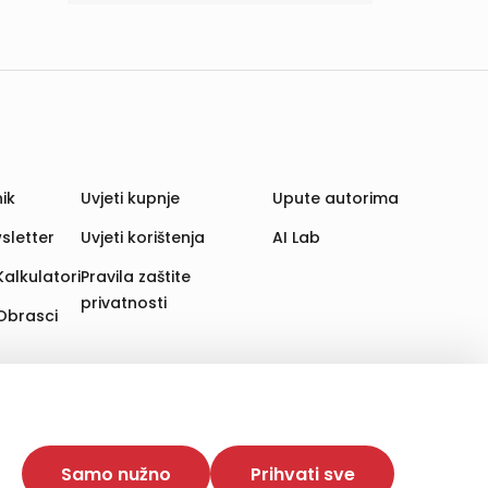
ik
Uvjeti kupnje
Upute autorima
sletter
Uvjeti korištenja
AI Lab
Kalkulatori
Pravila zaštite
privatnosti
Obrasci
aju. Time poboljšavamo korisničko iskustvo,
 više web stranica i uređaja u tu svrhu. Naši partneri
Samo nužno
Prihvati sve
e. Opcija „Prihvati sve“ omogućuje postavljanje i