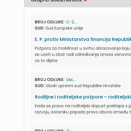
BROJ ODLUKE:
C-2...
SUD:
Sud Europske unije
E. P. protiv Ministarstva financija Republ
Potpora za mobilnost u svrhu obrazovanja koju 
se uzeti u obzir radi određivanja iznosa osnovno
za to dijete
BROJ ODLUKE:
Uss...
SUD:
Visoki upravni sud Republike Hrvatske
Rodiljne i roditeljske potpore – roditeljs
Kada se pravo na roditeljski dopust preklapa s
razvoju, korisniku pripada pravo izbora između 