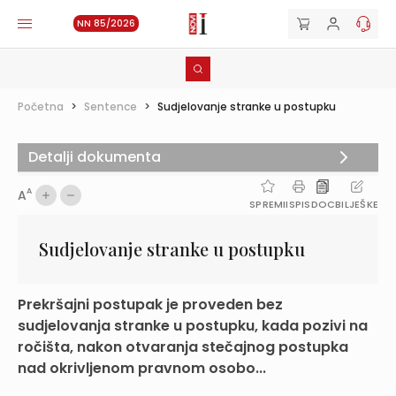
NN 85/2026
Početna
>
Sentence
>
Sudjelovanje stranke u postupku
Detalji dokumenta
A
A
SPREMI
ISPIS
DOC
BILJEŠKE
Sudjelovanje stranke u postupku
Prekršajni postupak je proveden bez
sudjelovanja stranke u postupku, kada pozivi na
ročišta, nakon otvaranja stečajnog postupka
nad okrivljenom pravnom osobo...