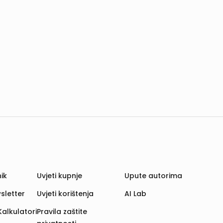
ik
Uvjeti kupnje
Upute autorima
sletter
Uvjeti korištenja
AI Lab
Kalkulatori
Pravila zaštite