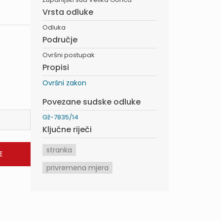
Vrsta odluke
Odluka
Područje
Ovršni postupak
Propisi
Ovršni zakon
Povezane sudske odluke
Gž-7835/14
Ključne riječi
stranka
privremena mjera