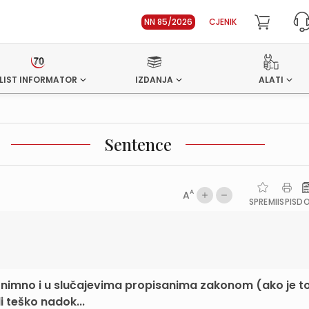
NN 85/2026
CJENIK
LIST INFORMATOR
IZDANJA
ALATI
Sentence
A
A
SPREMI
ISPIS
D
znimno i u slučajevima propisanima zakonom (ako je t
 teško nadok...