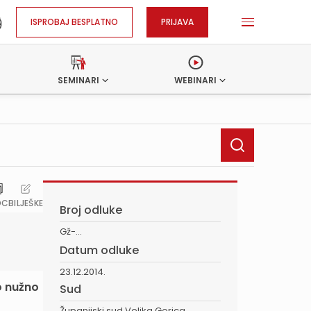
ISPROBAJ BESPLATNO
PRIJAVA
SEMINARI
WEBINARI
OC
BILJEŠKE
Broj odluke
Gž-...
Datum odluke
23.12.2014.
o nužno
Sud
Županijski sud Velika Gorica