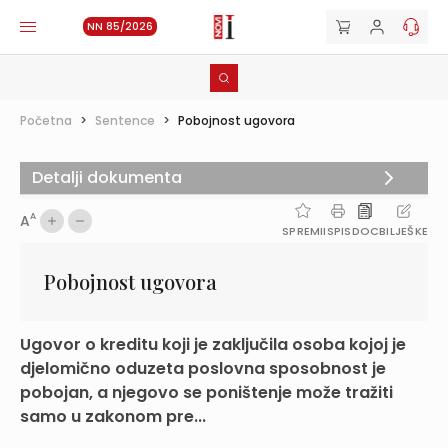
NN 85/2026
Početna
>
Sentence
>
Pobojnost ugovora
Detalji dokumenta
A
A
SPREMI
ISPIS
DOC
BILJEŠKE
Pobojnost ugovora
Ugovor o kreditu koji je zaključila osoba kojoj je
djelomično oduzeta poslovna sposobnost je
pobojan, a njegovo se poništenje može tražiti
samo u zakonom pre...