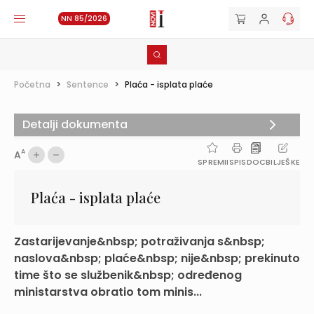
NN 85/2026
Početna
>
Sentence
>
Plaća - isplata plaće
Detalji dokumenta
A
A
SPREMI
ISPIS
DOC
BILJEŠKE
Plaća - isplata plaće
Zastarijevanje&nbsp; potraživanja s&nbsp;
naslova&nbsp; plaće&nbsp; nije&nbsp; prekinuto
time što se službenik&nbsp; određenog
ministarstva obratio tom minis...