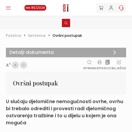
NN 85/2026
Početna
>
Sentence
>
Ovršni postupak
Detalji dokumenta
A
A
SPREMI
ISPIS
DOC
BILJEŠKE
Ovršni postupak
U slučaju djelomične nemogućnosti ovrhe, ovrhu
bi trebalo odrediti i provesti radi djelomičnog
ostvarenja tražbine i to u dijelu u kojem je ona
moguća