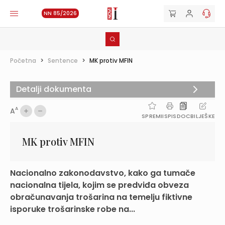
NN 85/2026
Početna
>
Sentence
>
MK protiv MFIN
Detalji dokumenta
A
A
SPREMI
ISPIS
DOC
BILJEŠKE
MK protiv MFIN
Nacionalno zakonodavstvo, kako ga tumače
nacionalna tijela, kojim se predviđa obveza
obračunavanja trošarina na temelju fiktivne
isporuke trošarinske robe na...