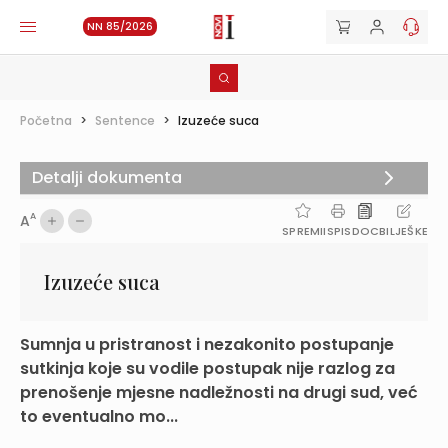
NN 85/2026
Početna
>
Sentence
>
Izuzeće suca
Detalji dokumenta
A
A
SPREMI
ISPIS
DOC
BILJEŠKE
Izuzeće suca
Sumnja u pristranost i nezakonito postupanje
sutkinja koje su vodile postupak nije razlog za
prenošenje mjesne nadležnosti na drugi sud, već
to eventualno mo...