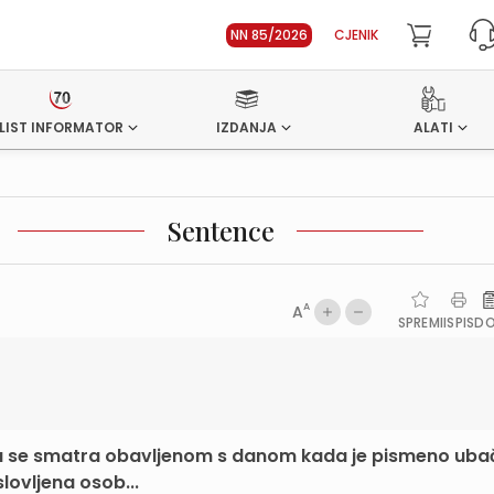
NN 85/2026
CJENIK
LIST INFORMATOR
IZDANJA
ALATI
Sentence
A
A
SPREMI
ISPIS
D
va se smatra obavljenom s danom kada je pismeno uba
lovljena osob...