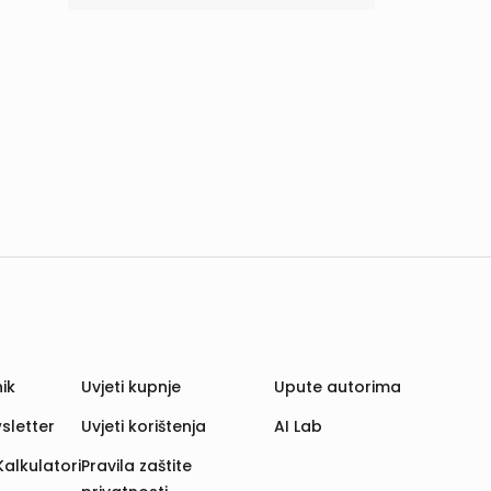
ik
Uvjeti kupnje
Upute autorima
sletter
Uvjeti korištenja
AI Lab
Kalkulatori
Pravila zaštite