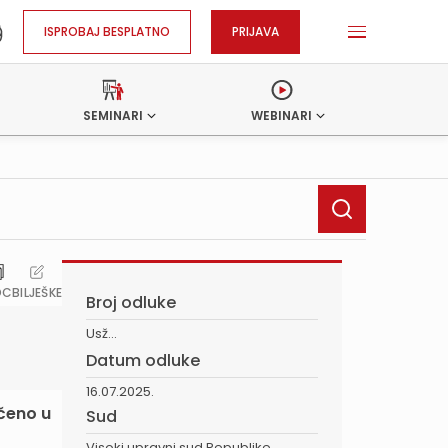
ISPROBAJ BESPLATNO
PRIJAVA
SEMINARI
WEBINARI
OC
BILJEŠKE
Broj odluke
Usž...
Datum odluke
16.07.2025.
čeno u
Sud
Visoki upravni sud Republike