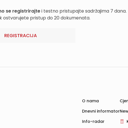
o se registrirajte
i testno pristupajte sadržajima 7 dana.
k ostvarujete pristup do 20 dokumenata.
REGISTRACIJA
O nama
Cjen
Dnevni informator
New
Info-radar