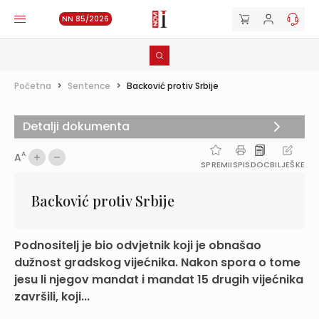
NN 85/2026
Početna
>
Sentence
>
Backović protiv Srbije
Detalji dokumenta
A
A
SPREMI
ISPIS
DOC
BILJEŠKE
Backović protiv Srbije
Podnositelj je bio odvjetnik koji je obnašao
dužnost gradskog vijećnika. Nakon spora o tome
jesu li njegov mandat i mandat 15 drugih vijećnika
završili, koji...