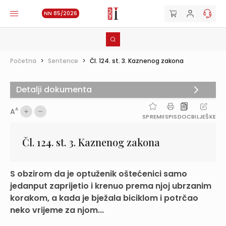
NN 85/2026
Početna
>
Sentence
>
Čl. 124. st. 3. Kaznenog zakona
Detalji dokumenta
A
A
SPREMI
ISPIS
DOC
BILJEŠKE
Čl. 124. st. 3. Kaznenog zakona
S obzirom da je optuženik oštećenici samo
jedanput zaprijetio i krenuo prema njoj ubrzanim
korakom, a kada je bježala biciklom i potrčao
neko vrijeme za njom...