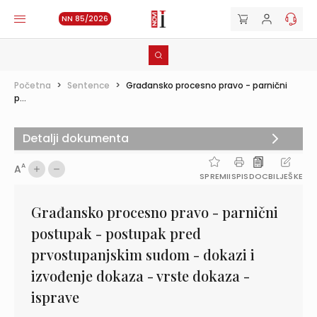
NN 85/2026
Početna
>
Sentence
>
Građansko procesno pravo - parnični
p...
Detalji dokumenta
A
A
SPREMI
ISPIS
DOC
BILJEŠKE
Građansko procesno pravo - parnični
postupak - postupak pred
prvostupanjskim sudom - dokazi i
izvođenje dokaza - vrste dokaza -
isprave