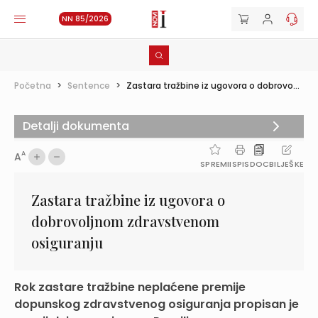
NN 85/2026
Početna
>
Sentence
>
Zastara tražbine iz ugovora o dobrovo...
Detalji dokumenta
A
A
SPREMI
ISPIS
DOC
BILJEŠKE
Zastara tražbine iz ugovora o
dobrovoljnom zdravstvenom
osiguranju
Rok zastare tražbine neplaćene premije
dopunskog zdravstvenog osiguranja propisan je