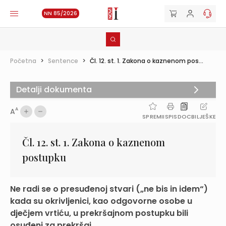
NN 85/2026
Početna
>
Sentence
>
Čl. 12. st. 1. Zakona o kaznenom pos...
Detalji dokumenta
A
A
SPREMI
ISPIS
DOC
BILJEŠKE
Čl. 12. st. 1. Zakona o kaznenom
postupku
Ne radi se o presuđenoj stvari („ne bis in idem“)
kada su okrivljenici, kao odgovorne osobe u
dječjem vrtiću, u prekršajnom postupku bili
osuđeni za prekršaj...