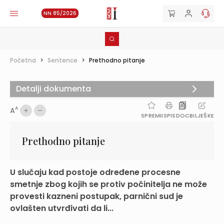
NN 85/2026
Početna
>
Sentence
>
Prethodno pitanje
Detalji dokumenta
A
A
SPREMI
ISPIS
DOC
BILJEŠKE
Prethodno pitanje
U slučaju kad postoje određene procesne
smetnje zbog kojih se protiv počinitelja ne može
provesti kazneni postupak, parnični sud je
ovlašten utvrđivati da li...