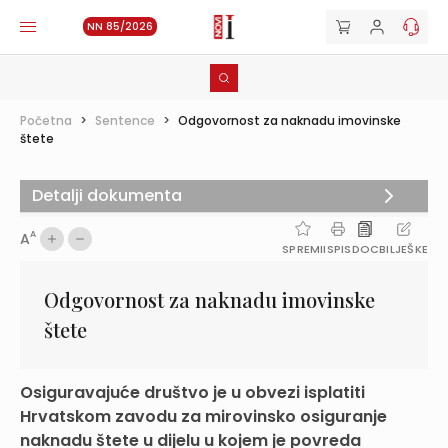
NN 85/2026
Početna
>
Sentence
>
Odgovornost za naknadu imovinske
štete
Detalji dokumenta
A
A
SPREMI
ISPIS
DOC
BILJEŠKE
Odgovornost za naknadu imovinske
štete
Osiguravajuće društvo je u obvezi isplatiti
Hrvatskom zavodu za mirovinsko osiguranje
naknadu štete u dijelu u kojem je povreda