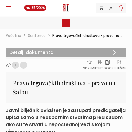
NN 85/2026
Početna
>
Sentence
>
Pravo trgovačkih društava - pravo na...
Detalji dokumenta
A
A
SPREMI
ISPIS
DOC
BILJEŠKE
Pravo trgovačkih društava - pravo na
žalbu
Javni bilježnik ovlašten je zastupati predlagatelja
upisa samo u neospornim stvarima pred sudom
ako su te stvari u neposrednoj vezi s kojom
njegovom ispravom...