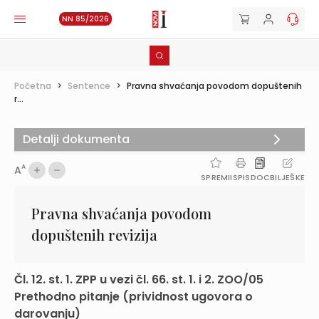
NN 85/2026
Početna
>
Sentence
>
Pravna shvaćanja povodom dopuštenih
r...
Detalji dokumenta
A
A
SPREMI
ISPIS
DOC
BILJEŠKE
Pravna shvaćanja povodom
dopuštenih revizija
Čl. 12. st. 1. ZPP u vezi čl. 66. st. 1. i 2. ZOO/05
Prethodno pitanje (prividnost ugovora o
darovanju)