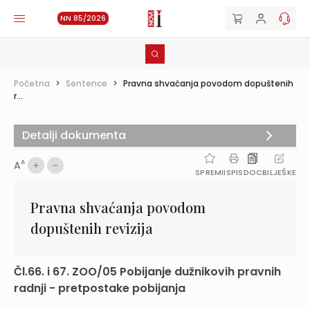
NN 85/2026
Početna
>
Sentence
>
Pravna shvaćanja povodom dopuštenih
r...
Detalji dokumenta
A
A
SPREMI
ISPIS
DOC
BILJEŠKE
Pravna shvaćanja povodom
dopuštenih revizija
Čl.66. i 67. ZOO/05 Pobijanje dužnikovih pravnih
radnji - pretpostake pobijanja