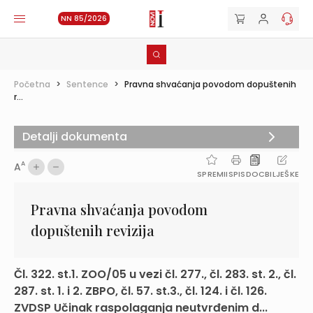
NN 85/2026
Početna
>
Sentence
>
Pravna shvaćanja povodom dopuštenih
r...
Detalji dokumenta
A
A
SPREMI
ISPIS
DOC
BILJEŠKE
Pravna shvaćanja povodom
dopuštenih revizija
Čl. 322. st.1. ZOO/05 u vezi čl. 277., čl. 283. st. 2., čl.
287. st. 1. i 2. ZBPO, čl. 57. st.3., čl. 124. i čl. 126.
ZVDSP Učinak raspolaganja neutvrđenim d...