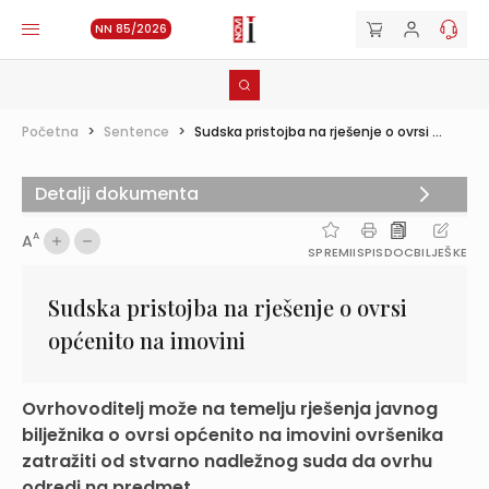
NN 85/2026
Početna
>
Sentence
>
Sudska pristojba na rješenje o ovrsi ...
Detalji dokumenta
A
A
SPREMI
ISPIS
DOC
BILJEŠKE
Sudska pristojba na rješenje o ovrsi
općenito na imovini
Ovrhovoditelj može na temelju rješenja javnog
bilježnika o ovrsi općenito na imovini ovršenika
zatražiti od stvarno nadležnog suda da ovrhu
odredi na predmet...