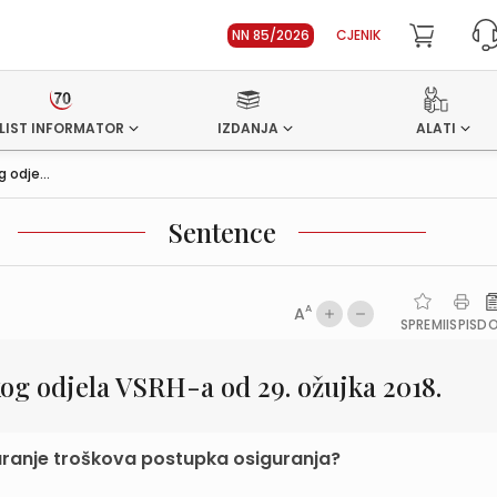
NN 85/2026
CJENIK
LIST INFORMATOR
IZDANJA
ALATI
 odje...
Sentence
A
A
SPREMI
ISPIS
D
og odjela VSRH-a od 29. ožujka 2018.
guranje troškova postupka osiguranja?