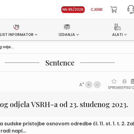
NN 85/2026
CJENIK
LIST INFORMATOR
IZDANJA
ALATI
 odje...
Sentence
A
A
SPREMI
ISPIS
D
og odjela VSRH-a od 23. studenog 2023.
sudske pristojbe osnovom odredbe čl. 11. st. 1. t. 2. Z
adi napl...