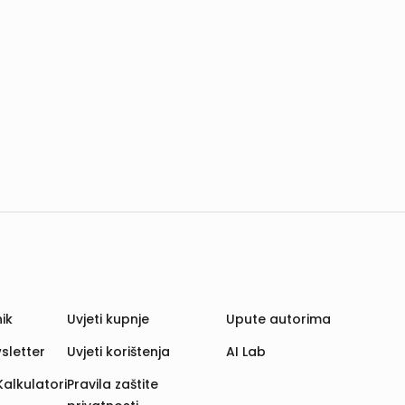
ik
Uvjeti kupnje
Upute autorima
sletter
Uvjeti korištenja
AI Lab
Kalkulatori
Pravila zaštite