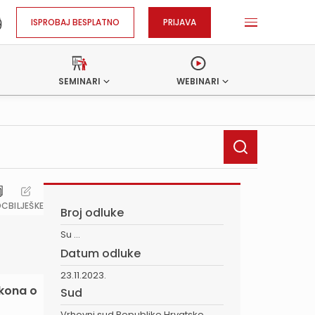
ISPROBAJ BESPLATNO
PRIJAVA
SEMINARI
WEBINARI
OC
BILJEŠKE
Broj odluke
Su ...
Datum odluke
23.11.2023.
akona o
Sud
Vrhovni sud Republike Hrvatske