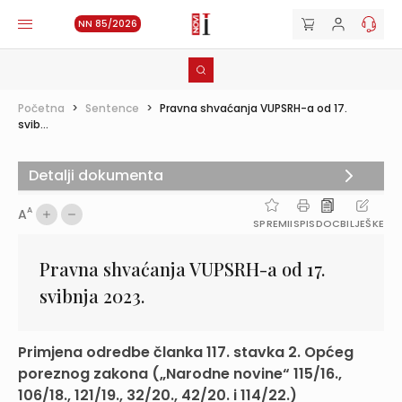
NN 85/2026
Početna
>
Sentence
>
Pravna shvaćanja VUPSRH-a od 17.
svib...
Detalji dokumenta
A
A
SPREMI
ISPIS
DOC
BILJEŠKE
Pravna shvaćanja VUPSRH-a od 17.
svibnja 2023.
Primjena odredbe članka 117. stavka 2. Općeg
poreznog zakona („Narodne novine“ 115/16.,
106/18., 121/19., 32/20., 42/20. i 114/22.)