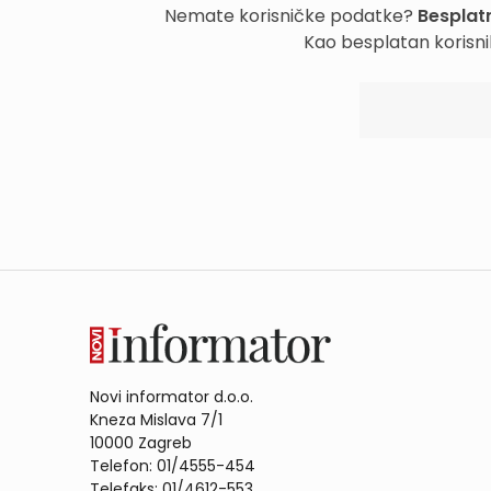
Nemate korisničke podatke?
Besplatn
Kao besplatan korisni
Novi informator d.o.o.
Kneza Mislava 7/1
10000 Zagreb
Telefon: 01/4555-454
Telefaks: 01/4612-553