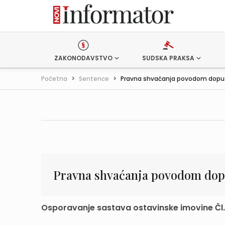
ZAKONODAVSTVO
SUDSKA PRAKSA
Početna
>
Sentence
>
Pravna shvaćanja povodom dopušt
Pravna shvaćanja povodom dopu
Osporavanje sastava ostavinske imovine Čl. 5., 75.,