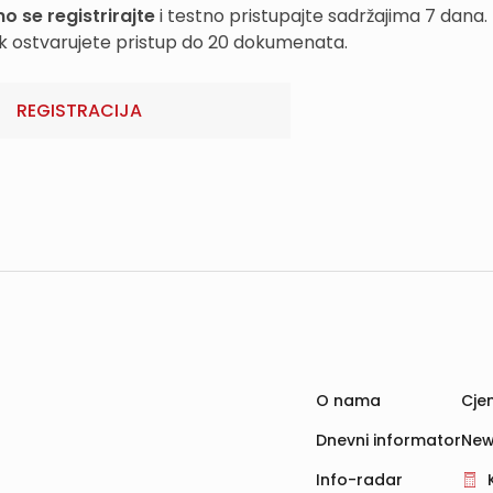
o se registrirajte
i testno pristupajte sadržajima 7 dana.
k ostvarujete pristup do 20 dokumenata.
REGISTRACIJA
O nama
Cjen
Dnevni informator
New
Info-radar