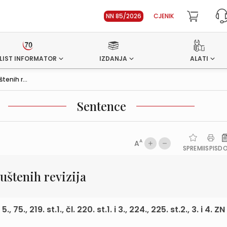
NN 85/2026
CJENIK
LIST INFORMATOR
IZDANJA
ALATI
enih r...
Sentence
A
A
SPREMI
ISPIS
D
štenih revizija
 219. st.1., čl. 220. st.1. i 3., 224., 225. st.2., 3. i 4. ZN