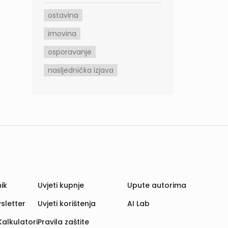
ostavina
imovina
osporavanje
nasljednička izjava
ik
Uvjeti kupnje
Upute autorima
sletter
Uvjeti korištenja
AI Lab
Kalkulatori
Pravila zaštite