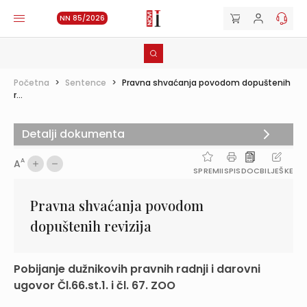
NN 85/2026
Početna
>
Sentence
>
Pravna shvaćanja povodom dopuštenih
r...
Detalji dokumenta
A
A
SPREMI
ISPIS
DOC
BILJEŠKE
Pravna shvaćanja povodom
dopuštenih revizija
Pobijanje dužnikovih pravnih radnji i darovni
ugovor Čl.66.st.1. i čl. 67. ZOO