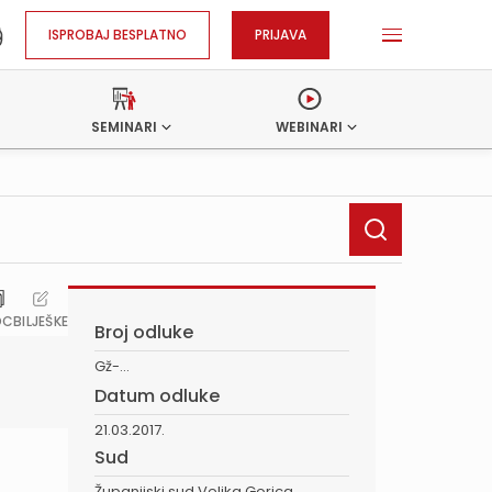
ISPROBAJ BESPLATNO
PRIJAVA
SEMINARI
WEBINARI
OC
BILJEŠKE
Broj odluke
Gž-...
Datum odluke
21.03.2017.
Sud
Županijski sud Velika Gorica