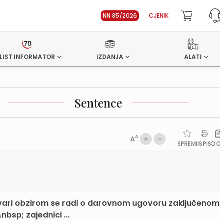
NN 85/2026
CJENIK
LIST INFORMATOR
IZDANJA
ALATI
Sentence
A
A
SPREMI
ISPIS
D
tvari obzirom se radi o darovnom ugovoru zaključenom
nbsp; zajednici ...