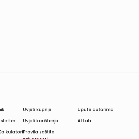
ik
Uvjeti kupnje
Upute autorima
sletter
Uvjeti korištenja
AI Lab
Kalkulatori
Pravila zaštite