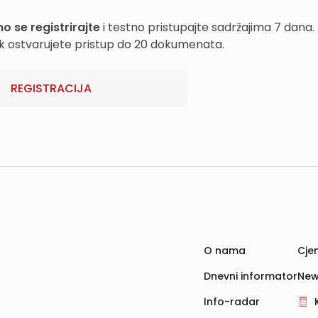
o se registrirajte
i testno pristupajte sadržajima 7 dana.
k ostvarujete pristup do 20 dokumenata.
REGISTRACIJA
O nama
Cjen
Dnevni informator
New
Info-radar