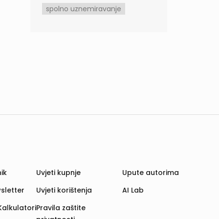
spolno uznemiravanje
ik
Uvjeti kupnje
Upute autorima
sletter
Uvjeti korištenja
AI Lab
Kalkulatori
Pravila zaštite