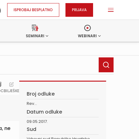
ISPROBAJ BESPLATNO
PRIJAVA
SEMINARI
WEBINARI
OC
BILJEŠKE
Broj odluke
Rev...
Datum odluke
09.05.2017.
a, ne
Sud
Vrhovni sud Republike Hrvatske