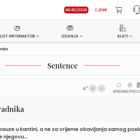
NN 85/2026
CJENIK
LIST INFORMATOR
IZDANJA
ALATI
nika
Sentence
A
A
SPREMI
ISPIS
D
radnika
pauze u kantini, a ne za vrijeme obavljanja samog posl
 njegovu...