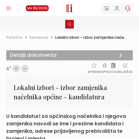
NN 85/2026
Početna
>
Sentence
>
Lokalni izbori – izbor zamjenika nače...
Detalji dokumenta
A
A
SPREMI
ISPIS
DOC
BILJEŠKE
Lokalni izbori – izbor zamjenika
načelnika općine – kandidatura
U kandidaturi za općinskog načelnika i njegova
zamjenika navodi se ime i prezime kandidata i
zamjenika, adrese prijavljenog prebivališta te
brojevi i mjesta ...