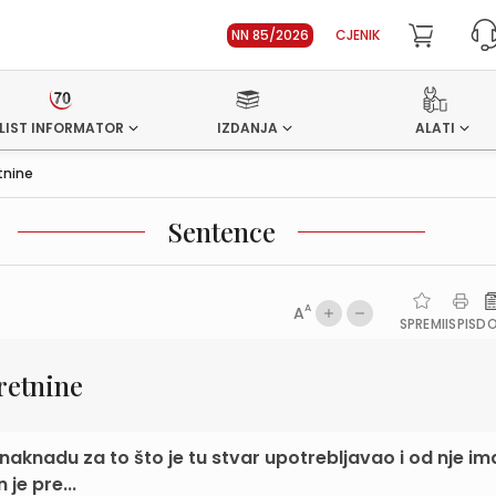
NN 85/2026
CJENIK
LIST INFORMATOR
IZDANJA
ALATI
tnine
Sentence
A
A
SPREMI
ISPIS
D
retnine
 naknadu za to što je tu stvar upotrebljavao i od nje i
je pre...