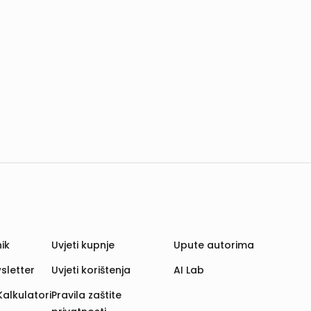
ik
Uvjeti kupnje
Upute autorima
sletter
Uvjeti korištenja
AI Lab
Kalkulatori
Pravila zaštite