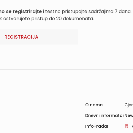
o se registrirajte
i testno pristupajte sadržajima 7 dana.
k ostvarujete pristup do 20 dokumenata.
REGISTRACIJA
O nama
Cjen
Dnevni informator
New
Info-radar