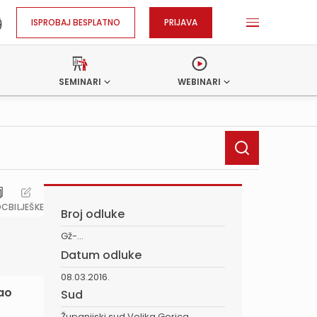
ISPROBAJ BESPLATNO
PRIJAVA
SEMINARI
WEBINARI
OC
BILJEŠKE
Broj odluke
Gž-...
Datum odluke
08.03.2016.
mao
Sud
Županijski sud Velika Gorica