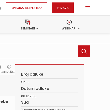
ISPROBAJ BESPLATNO
PRIJAVA
SEMINARI
WEBINARI
OC
BILJEŠKE
Broj odluke
Gž-...
Datum odluke
06.12.2016.
sebe
Sud
Županijski sud Velika Gorica