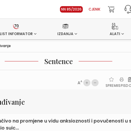
NN 85/2026
CJENIK
LIST INFORMATOR
IZDANJA
ALATI
ivanje
Sentence
A
A
SPREMI
ISPIS
D
uđivanje
učivo na promjene u vidu anksioznosti i povučenosti u 
o suic...