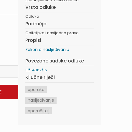
Vrsta odluke
Odluka
Područje
Obiteljsko i nasljedno pravo
Propisi
Zakon o nasljeđivanju
Povezane sudske odluke
Gž-4367/16
Ključne riječi
oporuka
nasljeđivanje
oporučitelj