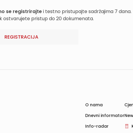
o se registrirajte
i testno pristupajte sadržajima 7 dana.
k ostvarujete pristup do 20 dokumenata.
REGISTRACIJA
O nama
Cjen
Dnevni informator
New
Info-radar