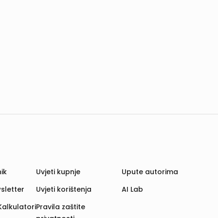
ik
Uvjeti kupnje
Upute autorima
sletter
Uvjeti korištenja
AI Lab
Kalkulatori
Pravila zaštite