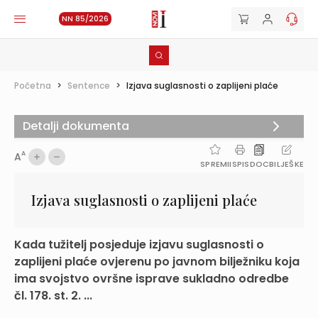
NN 85/2026
Početna
>
Sentence
>
Izjava suglasnosti o zaplijeni plaće
Detalji dokumenta
A
A
SPREMI
ISPIS
DOC
BILJEŠKE
Izjava suglasnosti o zaplijeni plaće
Kada tužitelj posjeduje izjavu suglasnosti o
zaplijeni plaće ovjerenu po javnom bilježniku koja
ima svojstvo ovršne isprave sukladno odredbe
čl. 178. st. 2. ...