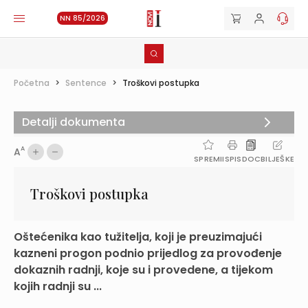
NN 85/2026
Početna
>
Sentence
>
Troškovi postupka
Detalji dokumenta
A
A
SPREMI
ISPIS
DOC
BILJEŠKE
Troškovi postupka
Oštećenika kao tužitelja, koji je preuzimajući
kazneni progon podnio prijedlog za provođenje
dokaznih radnji, koje su i provedene, a tijekom
kojih radnji su ...