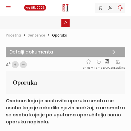
NN 85/2026
Početna
>
Sentence
>
Oporuka
Detalji dokumenta
A
A
SPREMI
ISPIS
DOC
BILJEŠKE
Oporuka
Osobom koja je sastavila oporuku smatra se
osoba koja je odredila njezin sadržaj, a ne smatra
se osoba koja je po uputama oporučitelja samo
oporuku napisala.