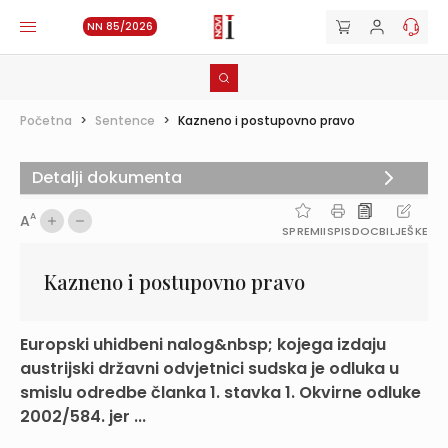
NN 85/2026
Početna
>
Sentence
>
Kazneno i postupovno pravo
Detalji dokumenta
A
A
SPREMI
ISPIS
DOC
BILJEŠKE
Kazneno i postupovno pravo
Europski uhidbeni nalog&nbsp; kojega izdaju
austrijski državni odvjetnici sudska je odluka u
smislu odredbe članka 1. stavka 1. Okvirne odluke
2002/584. jer ...