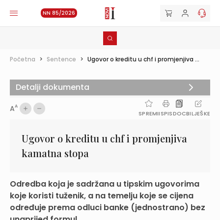
NN 85/2026
Početna
>
Sentence
>
Ugovor o kreditu u chf i promjenjiva ...
Detalji dokumenta
A
A
SPREMI
ISPIS
DOC
BILJEŠKE
Ugovor o kreditu u chf i promjenjiva
kamatna stopa
Odredba koja je sadržana u tipskim ugovorima
koje koristi tuženik, a na temelju koje se cijena
određuje prema odluci banke (jednostrano) bez
unaprijed formul...